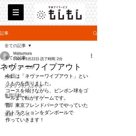
記事
全ての記事
Matsumura
全ての記事
2025年5月22日
読了時間: 2分
ネヴァーワイプアウト
デザイン・工作
今日は「ネヴァーワイプアウト」とい
外出
うものを作りました。
スタッフのつぶやき
コースを傾けながら、ピンポン球をゴ
集団活動
ールまで転がすゲームです。
学習
昔、東京フレンドパークでやっていた
アトラクションをダンボールで
運動・ダンス
作っていきます！