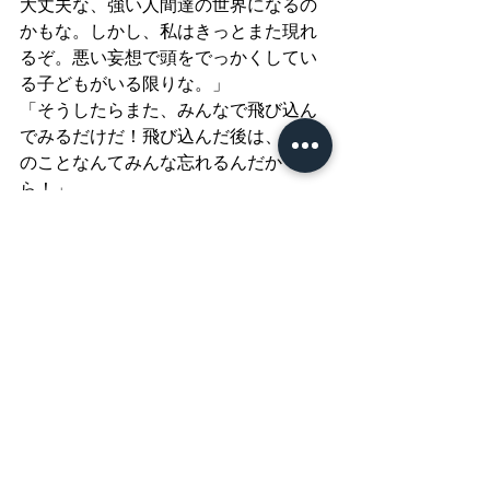
大丈夫な、強い人間達の世界になるの
かもな。しかし、私はきっとまた現れ
るぞ。悪い妄想で頭をでっかくしてい
る子どもがいる限りな。」
「そうしたらまた、みんなで飛び込ん
でみるだけだ！飛び込んだ後は、お前
のことなんてみんな忘れるんだか
ら！」
デッカちん「フフフ。いいだろう。今
日のところは手を引いてやる。さらば
だ。ハハハハハハハハハ。」