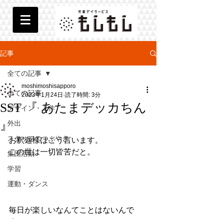
記事
全ての記事
moshimoshisapporo
全ての記事
2023年1月24日
読了時間: 3分
SST 『 あたまデッカちん
デザイン・工作
』
外出
スタッフのつぶやき
お釈迦様はこう言います。
この世は一切皆苦だと。
集団活動
学習
運動・ダンス
毎日が楽しいなんてことはないんで