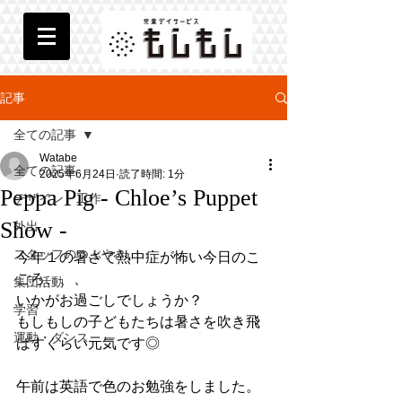
記事
全ての記事
Watabe
全ての記事
2025年6月24日
読了時間: 1分
Peppa Pig - Chloe’s Puppet
デザイン・工作
Show -
外出
スタッフのつぶやき
今年１の暑さで熱中症が怖い今日のこ
ごろ、、、
集団活動
いかがお過ごしでしょうか？
学習
もしもしの子どもたちは暑さを吹き飛
運動・ダンス
ばすくらい元気です◎
午前は英語で色のお勉強をしました。