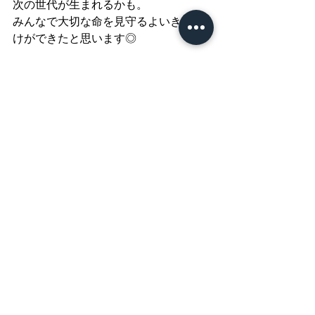
次の世代が生まれるかも。
みんなで大切な命を見守るよいきっか
けができたと思います◎
そして、水溜りを泳いでいたのはこの
オタマジャクシ。
彼らも、良い池が見つからなかったの
で、もしもしに連れて帰ってきまし
た。
どんなカエルになるのでしょうね。ド
キドキ◎