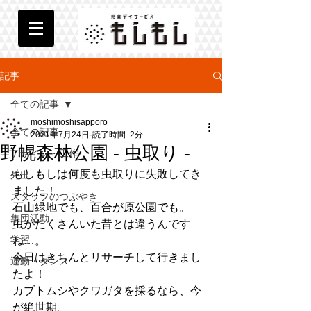
記事
全ての記事
moshimoshisapporo
全ての記事
2021年7月24日
読了時間: 2分
野幌森林公園 - 虫取り -
デザイン・工作
もしもしは何度も虫取りに失敗してき
外出
ました！
スタッフのつぶやき
石山緑地でも、百合が原公園でも。
集団活動
虫がたくさんいた昔とは違うんです
学習
ね…。
今日はきちんとリサーチして行きまし
運動・ダンス
たよ！
カブトムシやクワガタを採るなら、今
が絶世期。