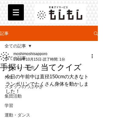
記事
全ての記事
moshimoshisapporo
全ての記事
2019年10月15日
読了時間: 1分
手探りモノ当てクイズ
デザイン・工作
今日の午前中は直径150cmの大きなト
外出
ランポリンでたくさん身体を動かしま
スタッフのつぶやき
した！
集団活動
学習
運動・ダンス