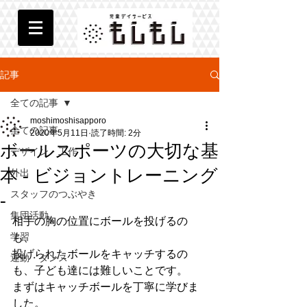
記事
全ての記事
moshimoshisapporo
全ての記事
2020年5月11日
読了時間: 2分
ボールスポーツの大切な基
デザイン・工作
本 - ビジョントレーニング
外出
スタッフのつぶやき
-
集団活動
相手の胸の位置にボールを投げるの
学習
も、
投げられたボールをキャッチするの
運動・ダンス
も、子ども達には難しいことです。
まずはキャッチボールを
丁寧に
学びま
した。