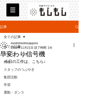
記事
全ての記事
moshimoshisapporo
全ての記事
2019年11月21日
読了時間: 1分
早変わり信号機
デザイン・工作
今日の工作は、こちら↓
外出
スタッフのつぶやき
集団活動
学習
運動・ダンス