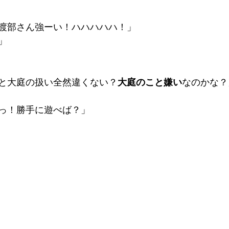
渡部さん強ーい！ハハハハハ！」
」
と大庭の扱い全然違くない？
大庭のこと嫌い
なのかな？
っ！勝手に遊べば？」