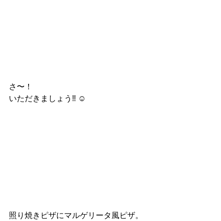
さ〜！
いただきましょう‼︎ ☺︎
照り焼きピザにマルゲリータ風ピザ。