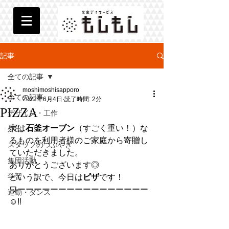
記事
全ての記事
moshimoshisapporo
全ての記事
2022年6月4日
読了時間: 2分
PIZZA
デザイン・工作
実は
石釜オーブン
（すごく重い！）な
外出
るものを利用者様のご家庭から寄贈し
スタッフのつぶやき
ていただきました。
集団活動
ありがとうございます◎
学習
という訳で、今日は
ピザ
です！
ワーーーーーーーーーーーーーーーー 
運動・ダンス
☺︎‼︎