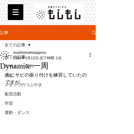
記事
全ての記事
moshimoshisapporo
全ての記事
2021年3月12日
読了時間: 1分
Dynamite 一周
デザイン・工作
先にサビの振り付けを練習していたの
外出
ですが、
スタッフのつぶやき
集団活動
学習
運動・ダンス