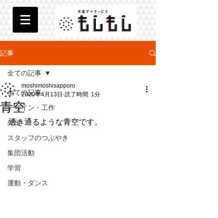
記事
全ての記事
moshimoshisapporo
全ての記事
2020年4月13日
読了時間: 1分
青空
デザイン・工作
透き通るような青空です。
外出
スタッフのつぶやき
集団活動
学習
運動・ダンス