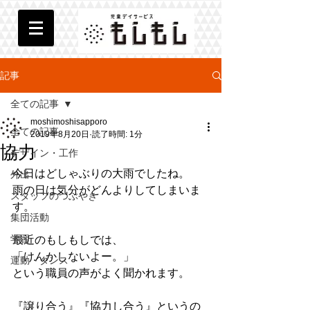
記事
全ての記事
moshimoshisapporo
全ての記事
2019年8月20日
読了時間: 1分
協力
デザイン・工作
今日はどしゃぶりの大雨でしたね。
外出
雨の日は気分がどんよりしてしまいま
スタッフのつぶやき
す。
集団活動
学習
最近のもしもしでは、
「けんかしないよー。」
運動・ダンス
という職員の声がよく聞かれます。
『譲り合う』『協力し合う』というの