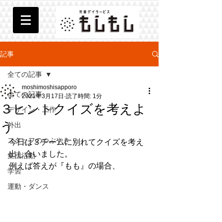
記事
全ての記事
moshimoshisapporo
全ての記事
2021年3月17日
読了時間: 1分
３ヒントクイズを考えよ
デザイン・工作
う
外出
スタッフのつぶやき
今日は３チームに別れてクイズを考え
出し合いました。
集団活動
例えば答えが『もも』の場合、
学習
運動・ダンス