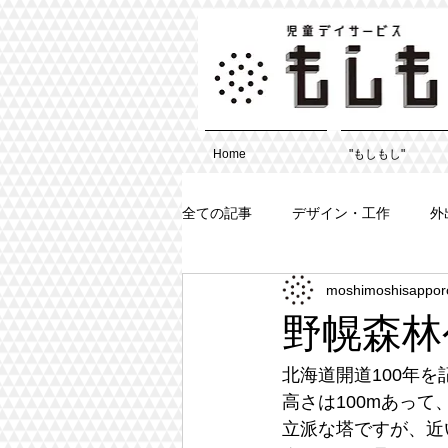
Home
"もしもし"
全ての記事
デザイン・工作
外
moshimoshisappor
野幌森林
北海道開道100年
高さは100mあっ
立派な塔ですが、近