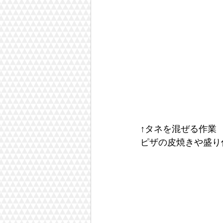
↑タネを混ぜる作業
ピザの皮焼きや盛り