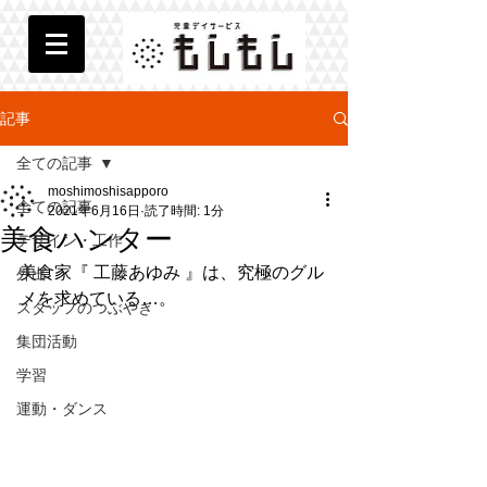
記事
全ての記事
moshimoshisapporo
全ての記事
2021年6月16日
読了時間: 1分
美食ハンター
デザイン・工作
美食家『 工藤あゆみ 』は、究極のグル
外出
メを求めている…。
スタッフのつぶやき
集団活動
学習
運動・ダンス