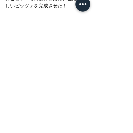
しいピッツァを完成させた！
これなら美食家の舌を唸らせることが
できるはず！
「おぉー！これまた美味！☆３つで
す！」