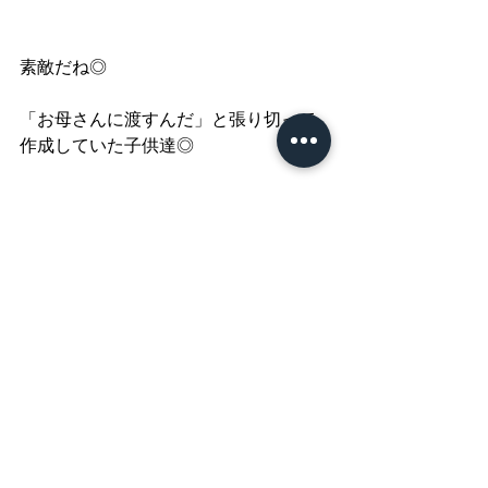
素敵だね◎
「お母さんに渡すんだ」と張り切って
作成していた子供達◎
普段照れ臭くて言えない言葉でも、文
字にすると意外と書けるものなんです
よね ☺︎
これは間違いなく喜ばれるプレゼント
になりそう◎
渡した後の感想を楽しみにしていま
す！