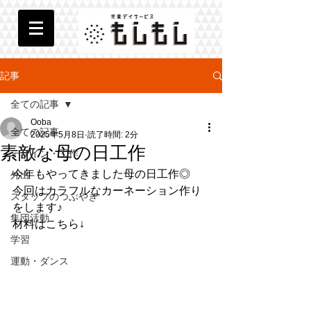
記事
全ての記事
Ooba
全ての記事
2025年5月8日
読了時間: 2分
素敵な母の日工作
デザイン・工作
今年もやってきました母の日工作◎
外出
今回はカラフルなカーネーション作り
スタッフのつぶやき
をします♪
集団活動
材料はこちら↓
学習
運動・ダンス