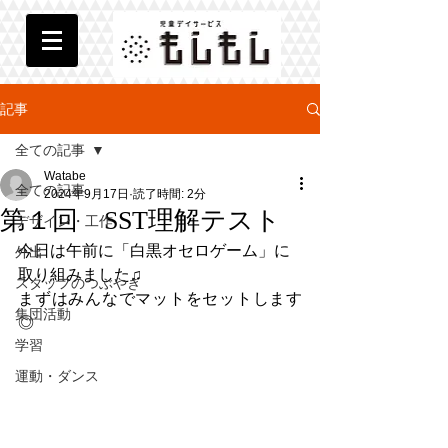
記事
全ての記事
Watabe
全ての記事
2024年9月17日
読了時間: 2分
第１回 SST理解テスト
デザイン・工作
今日は午前に「白黒オセロゲーム」に
外出
取り組みました♫
スタッフのつぶやき
まずはみんなでマットをセットします
集団活動
◎
学習
運動・ダンス