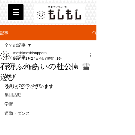
記事
全ての記事
moshimoshisapporo
全ての記事
2024年1月27日
読了時間: 1分
石狩ふれあいの杜公園 雪
デザイン・工作
遊び
外出
スタッフのつぶやき
ありがとうございます！
集団活動
学習
運動・ダンス