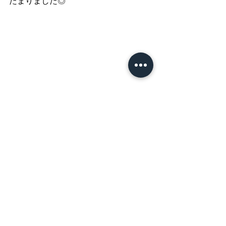
たまりました◎
「この公園最高だったね。」
なんて話しながら ☺︎
14:45に帰る予定が、14:55に。
そして15:05になってしまいました。