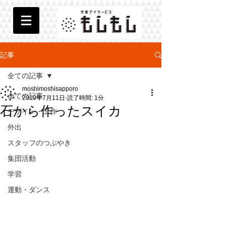
記事
全ての記事
moshimoshisapporo
全ての記事
2019年7月11日
読了時間: 1分
石から作ったスイカ
デザイン・工作
外出
スタッフのつぶやき
集団活動
学習
運動・ダンス