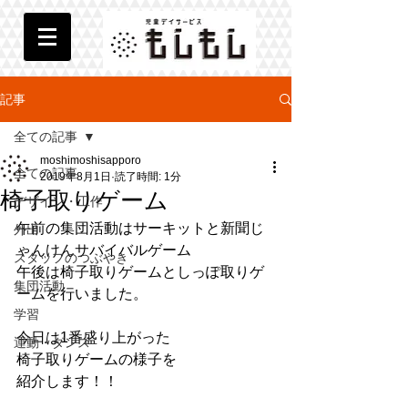
記事
全ての記事
moshimoshisapporo
全ての記事
2019年8月1日
読了時間: 1分
椅子取りゲーム
デザイン・工作
午前の集団活動はサーキットと新聞じ
外出
ゃんけんサバイバルゲーム
スタッフのつぶやき
午後は椅子取りゲームとしっぽ取りゲ
集団活動
ームを行いました。
学習
今日は1番盛り上がった
運動・ダンス
椅子取りゲームの様子を
紹介します！！