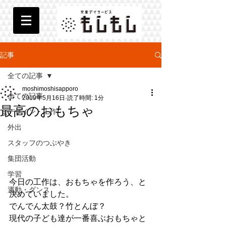
記事
全ての記事
moshimoshisapporo
全ての記事
2019年5月16日
読了時間: 1分
最高のおもちゃ
デザイン・工作
外出
スタッフのつぶやき
集団活動
学習
今日の工作は、おもちゃを作ろう、と
運動・ダンス
決めていました。
でんでん太鼓？竹とんぼ？
現代の子ども達が一番喜ぶおもちゃと