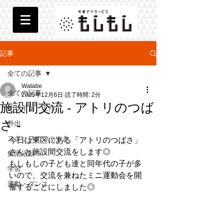
記事
全ての記事
Watabe
全ての記事
2025年12月6日
読了時間: 2分
施設間交流 - アトリのつば
デザイン・工作
さ -
外出
スタッフのつぶやき
今日は東区にある「アトリのつばさ」
さんと施設間交流をします◎
集団活動
もしもしの子ども達と同年代の子が多
学習
いので、交流を兼ねたミニ運動会を開
運動・ダンス
催することにしました◎