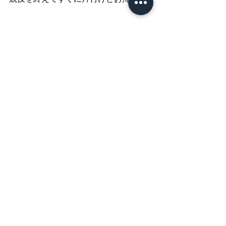
両事業所の子ども達が協力してくれた
おかげでスムーズにお掃除が終わりま
した◎
ありがとう！
今回はもしもしの子ども達が勢いで勝
ちましたが、アトリのつばさの子ども
達も勝ち負けを気にせずとっても楽し
そうに参加してくれました◎
ありがとうございました♪
また機会がありましたら、よろしくお
願いいたします ◎