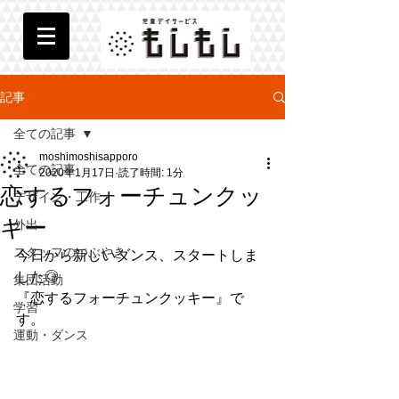
記事
全ての記事
moshimoshisapporo
全ての記事
2020年1月17日
読了時間: 1分
恋するフォーチュンクッ
デザイン・工作
キー
外出
スタッフのつぶやき
今日から新しいダンス、スタートしま
した◎
集団活動
『恋するフォーチュンクッキー』で
学習
す。
運動・ダンス