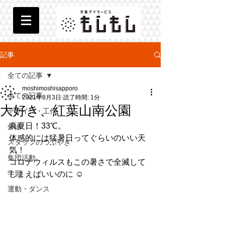
記事
全ての記事
moshimoshisapporo
全ての記事
2021年8月3日
読了時間: 1分
大好き、紅葉山南公園
デザイン・工作
真夏日！33℃。
外出
体感的には猛暑日ってぐらいのいい天
スタッフのつぶやき
気！
集団活動
コロナウィルスもこの暑さで全滅して
学習
しまえばいいのに ☺︎
運動・ダンス