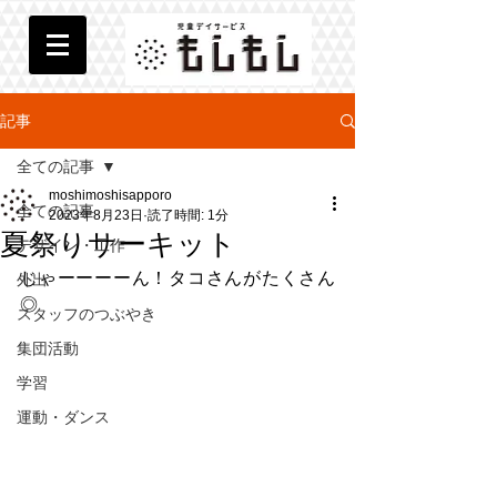
記事
全ての記事
moshimoshisapporo
全ての記事
2023年8月23日
読了時間: 1分
夏祭りサーキット
デザイン・工作
じゃーーーーん！タコさんがたくさん
外出
◎
スタッフのつぶやき
集団活動
学習
運動・ダンス