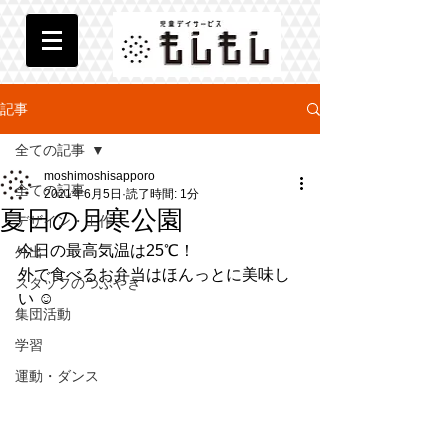
記事
全ての記事
moshimoshisapporo
全ての記事
2021年6月5日
読了時間: 1分
夏日の月寒公園
デザイン・工作
今日の最高気温は25℃！
外出
外で食べるお弁当はほんっとに美味し
スタッフのつぶやき
い ☺︎
集団活動
学習
運動・ダンス