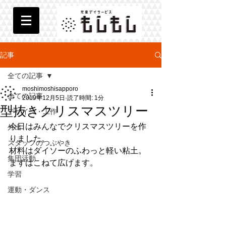
記事
全ての記事
moshimoshisapporo
全ての記事
2019年12月5日
読了時間: 1分
型抜きクリスマスツリー
デザイン・工作
今日はみんなでクリスマスツリーを作
外出
りました。
スタッフのつぶやき
材料はダイソーのふわっと軽い粘土。
集団活動
まずはこねて広げます。
学習
運動・ダンス