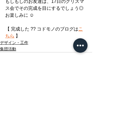
もしもしのお友達は、17日のクリスマ
ス会でその完成を目にするでしょう◎
お楽しみに ☺︎
【 完成した ?? コドモノのブログは
こ
ちら
 】
デザイン・工作
集団活動
すべて表示
最新記事