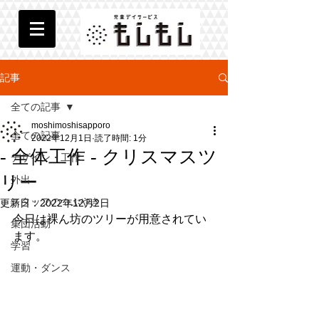
記事
全ての記事
moshimoshisapporo
全ての記事
2022年12月1日
読了時間: 1分
- 全体工作 - クリスマスツ
デザイン・工作
リー
外出
スタッフのつぶやき
更新日：
2022年12月2日
今日は裸ん坊のツリーが用意されてい
集団活動
ます。
学習
運動・ダンス