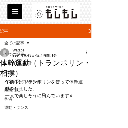
記事
全ての記事
Watabe
全ての記事
2024年6月3日
読了時間: 1分
体幹運動（トランポリン・
デザイン・工作
相撲）
外出
スタッフのつぶやき
午前中はトランポリンを使って体幹運
動をしました。
集団活動
一人で楽しそうに飛んでいます♬
学習
運動・ダンス