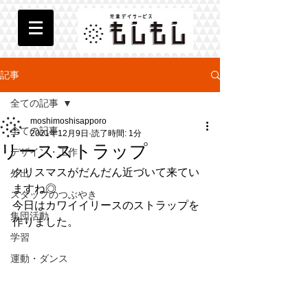
記事
全ての記事
moshimoshisapporo
全ての記事
2021年12月9日
読了時間: 1分
リースストラップ
デザイン・工作
クリスマスがだんだん近づいて来てい
外出
ますね◎
スタッフのつぶやき
今日はカワイイリースのストラップを
集団活動
作りました。
学習
運動・ダンス