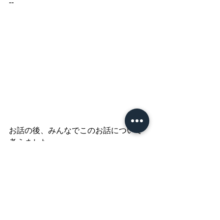
--
お話の後、みんなでこのお話について
考えました。
ホ・オポノポノは神様みたいだ、と言
う子がいたり、
記憶を消すのは無理だ、という子もい
ました。
「死んでしまいそうなほど苦しんだモ