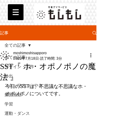
記事
全ての記事
moshimoshisapporo
全ての記事
2023年7月18日
読了時間: 3分
SST『 ホ・オポノポノの魔
デザイン・工作
法 』
外出
スタッフのつぶやき
今日のSSTは、不思議な不思議なホ・
オポノポノについてです。
集団活動
学習
運動・ダンス