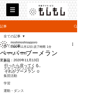
記事
全ての記事
moshimoshisapporo
全ての記事
2020年11月12日
読了時間: 1分
ペーパーブーメラン
デザイン・工作
更新日：
2020年11月13日
外出
行ったら戻ってくる。
スタッフのつぶやき
それがブーメラン ☺︎
集団活動
学習
運動・ダンス