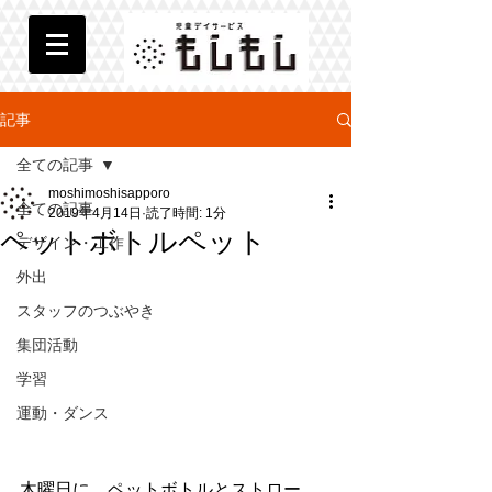
記事
全ての記事
moshimoshisapporo
全ての記事
2019年4月14日
読了時間: 1分
ペットボトルペット
デザイン・工作
外出
スタッフのつぶやき
集団活動
学習
運動・ダンス
木曜日に、ペットボトルとストロー