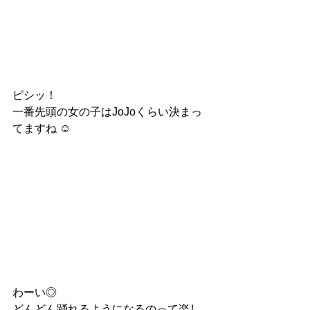
ピシッ！
一番先頭の女の子はJoJoくらい決まっ
てますね ☺︎
わーい◎
どんどん踊れるようになるのって楽し