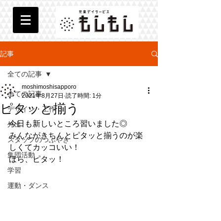
記事
全ての記事
moshimoshisapporo
全ての記事
2021年8月27日
読了時間: 1分
ピタッと揃う
デザイン・工作
今日も新しいところ習いました◎
外出
みんながきちんとピタッと揃うのが楽
スタッフのつぶやき
しくてカッコいい！
集団活動
ほら、ピタッ！
学習
運動・ダンス