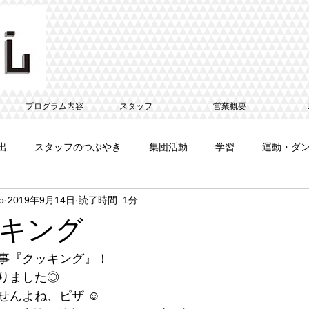
プログラム内容
スタッフ
営業概要
出
スタッフのつぶやき
集団活動
学習
運動・ダ
o
2019年9月14日
読了時間: 1分
キング
事『クッキング』！
りました◎
んよね、ピザ ☺︎