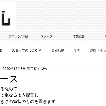
プログラム内容
スタッフ
営業概要
出
スタッフのつぶやき
集団活動
学習
運動・ダ
o
2020年12月3日
読了時間: 2分
ース
くる丸めて
中で重なるよう配置し
大きさの筒状のものを置きます