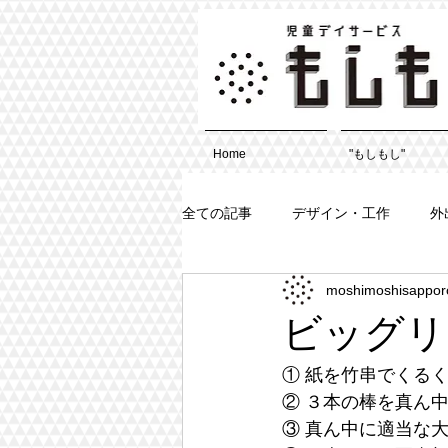
Home
"もしもし"
全ての記事
デザイン・工作
外
moshimoshisappor
ビッグリ
① 紙を竹串でくる
② ３本の棒を真ん
③ 真ん中に適当な