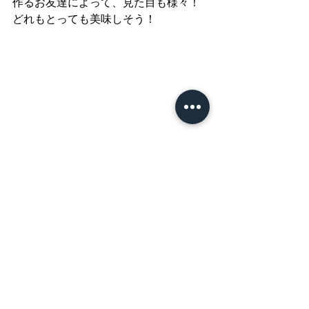
作るお友達によって、見た目も様々！
どれもとっても美味しそう！
たーっくさん盛り付けたけど、みんな
ぺろっと食べちゃいました◎
おかわりも残ってますよ！