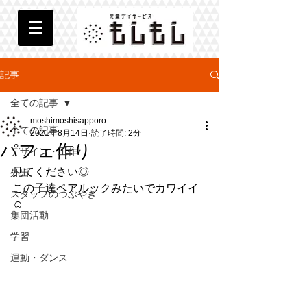
記事
全ての記事
moshimoshisapporo
全ての記事
2021年8月14日
読了時間: 2分
パフェ作り
デザイン・工作
見てください◎
外出
この子達ペアルックみたいでカワイイ 
スタッフのつぶやき
☺︎
集団活動
学習
運動・ダンス