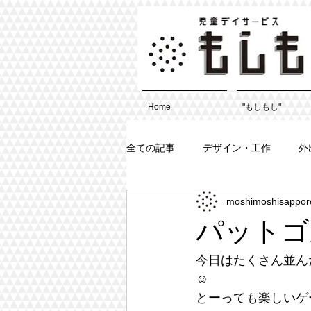
Home
"もしもし"
全ての記事
デザイン・工作
外
moshimoshisappor
パットゴ
今日はたくさん並ん
☺︎
とーっても楽しいゲ