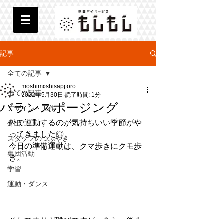
記事
全ての記事
moshimoshisapporo
全ての記事
2022年5月30日
読了時間: 1分
バランスポージング
デザイン・工作
外で運動するのが気持ちいい季節がや
外出
ってきました◎
スタッフのつぶやき
今日の準備運動は、クマ歩きにクモ歩
集団活動
き。
学習
運動・ダンス