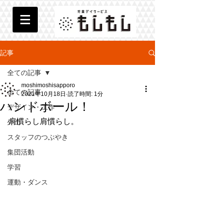
記事
全ての記事
moshimoshisapporo
全ての記事
2021年10月18日
読了時間: 1分
ハンドボール！
デザイン・工作
肩慣らし肩慣らし。
外出
スタッフのつぶやき
集団活動
学習
運動・ダンス