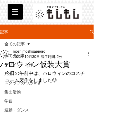
記事
全ての記事
moshimoshisapporo
全ての記事
2021年10月30日
読了時間: 2分
ハロウィン仮装大賞
デザイン・工作
今日の午前中は、ハロウィンのコスチ
外出
ューム製作をしました◎
スタッフのつぶやき
集団活動
学習
運動・ダンス