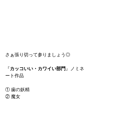
さぁ張り切って参りましょう◎
『
カッコいい・カワイい部門
』ノミネ
ート作品
① 歯の妖精
② 魔女