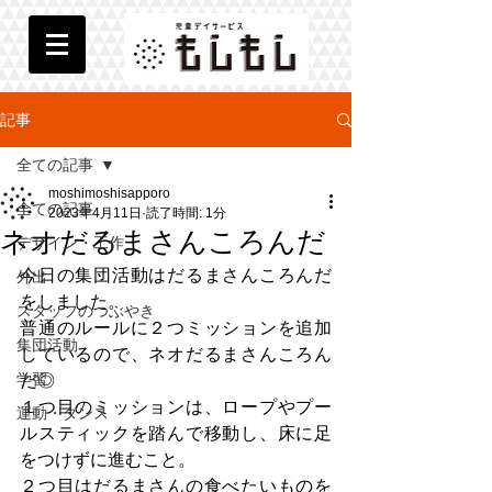
記事
全ての記事
moshimoshisapporo
全ての記事
2023年4月11日
読了時間: 1分
ネオだるまさんころんだ
デザイン・工作
今日の集団活動はだるまさんころんだ
外出
をしました。
スタッフのつぶやき
普通のルールに２つミッションを追加
集団活動
しているので、ネオだるまさんころん
学習
だ◎
１つ目のミッションは、ロープやプー
運動・ダンス
ルスティックを踏んで移動し、床に足
をつけずに進むこと。
２つ目はだるまさんの食べたいものを