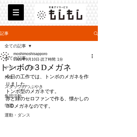
記事
全ての記事
moshimoshisapporo
全ての記事
2020年9月10日
読了時間: 1分
トンボの３Dメガネ
デザイン・工作
今日の工作では、トンボのメガネを作
外出
りました。
スタッフのつぶやき
トンボ型のメガネです。
集団活動
赤と緑のセロファンで作る、懐かしの
学習
３Dメガネなのです。
運動・ダンス