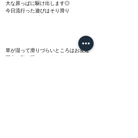
大な原っぱに駆け出します◎
今日流行った遊びはそり滑り
草が湿って滑りづらいところはお友達
同士で引っ張っていました ☺︎
楽しい時間は本当にあっという間。
気付いたらもう15時を過ぎているでは
ありませんか(^^;;
みんなで力を合わせて撤収作業を行い
ます。