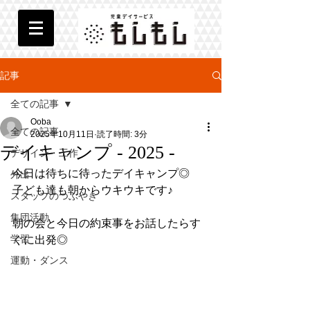
記事
全ての記事
Ooba
全ての記事
2025年10月11日
読了時間: 3分
デイキャンプ - 2025 -
デザイン・工作
今日は待ちに待ったデイキャンプ◎
外出
子ども達も朝からウキウキです♪
スタッフのつぶやき
集団活動
朝の会と今日の約束事をお話したらす
学習
ぐに出発◎
運動・ダンス