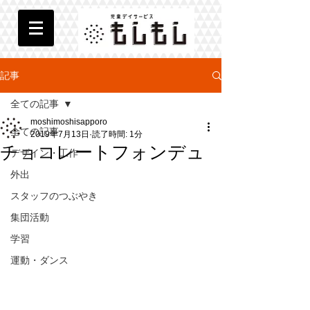
記事
全ての記事
moshimoshisapporo
全ての記事
2019年7月13日
読了時間: 1分
チョコレートフォンデュ
デザイン・工作
外出
スタッフのつぶやき
集団活動
学習
運動・ダンス