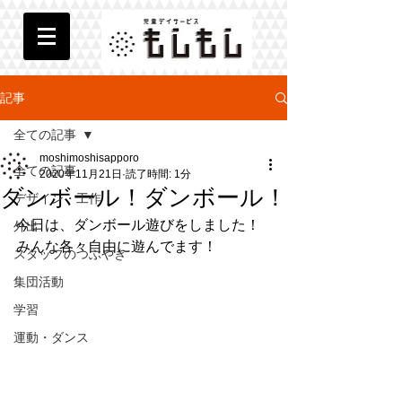
記事
全ての記事
moshimoshisapporo
全ての記事
2020年11月21日
読了時間: 1分
ダンボール！ダンボール！
デザイン・工作
今日は、ダンボール遊びをしました！
外出
みんな各々自由に遊んでます！
スタッフのつぶやき
集団活動
学習
運動・ダンス