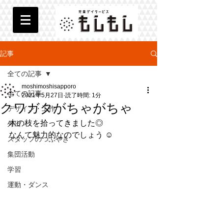
記事
全ての記事
moshimoshisapporo
全ての記事
2021年5月27日
読了時間: 1分
クワガタがちゃがちゃ
デザイン・工作
木の枝を拾ってきました◎
外出
なんて魅力的なのでしょう ☺︎
スタッフのつぶやき
集団活動
学習
運動・ダンス