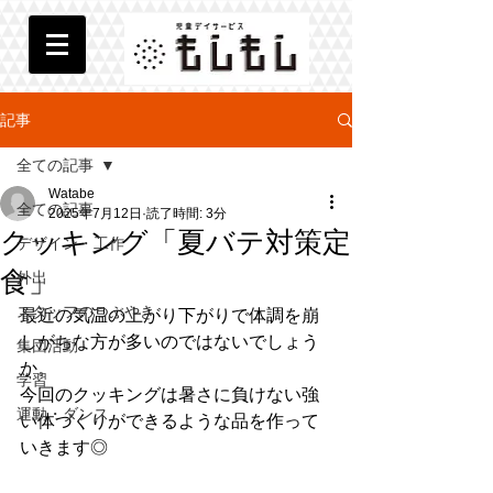
記事
全ての記事
Watabe
全ての記事
2025年7月12日
読了時間: 3分
クッキング「夏バテ対策定
デザイン・工作
食」
外出
スタッフのつぶやき
最近の気温の上がり下がりで体調を崩
しがちな方が多いのではないでしょう
集団活動
か。
学習
今回のクッキングは暑さに負けない強
運動・ダンス
い体づくりができるような品を作って
いきます◎