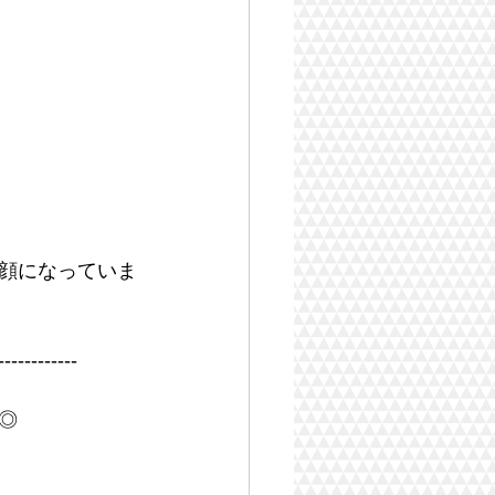
顔になっていま
------------
◎