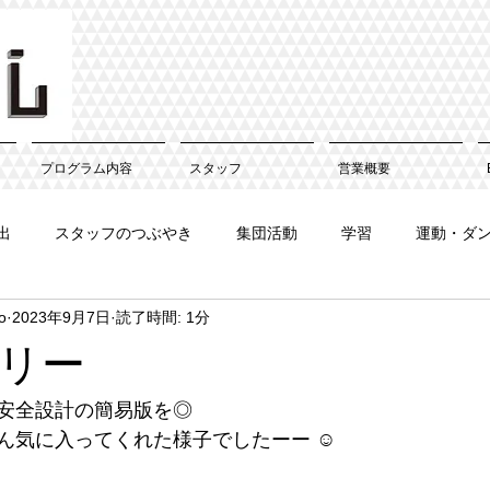
プログラム内容
スタッフ
営業概要
出
スタッフのつぶやき
集団活動
学習
運動・ダ
o
2023年9月7日
読了時間: 1分
リー
安全設計の簡易版を◎
ん気に入ってくれた様子でしたーー ☺︎